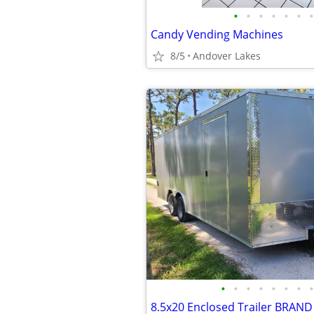
•
•
•
•
•
•
•
Candy Vending Machines
8/5
Andover Lakes
•
•
•
•
•
•
•
•
8.5x20 Enclosed Trailer BRAND