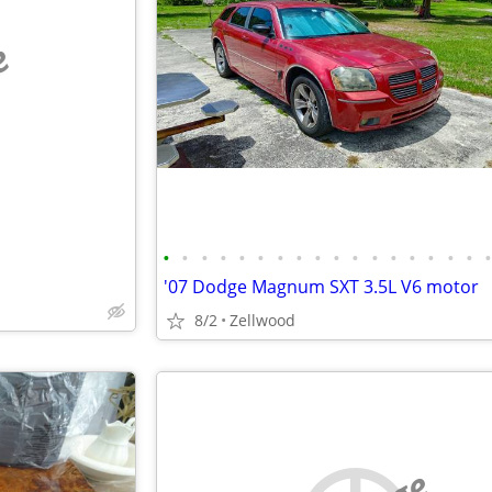
e
•
•
•
•
•
•
•
•
•
•
•
•
•
•
•
•
•
'07 Dodge Magnum SXT 3.5L V6 motor
8/2
Zellwood