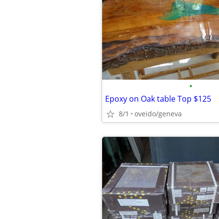
•
Epoxy on Oak table Top $125
8/1
oveido/geneva