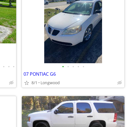
•
•
•
•
•
•
•
•
•
07 PONTIAC G6
8/1
Longwood