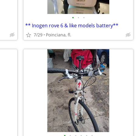
•
•
•
** Inogen rove 6 & like models battery**
7/29
Poinciana, fl.
•
•
•
•
•
•