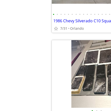
•
•
•
•
•
•
•
•
•
•
•
•
•
•
•
•
1986 Chevy Silverado C10 Squa
7/31
Orlando
•
•
•