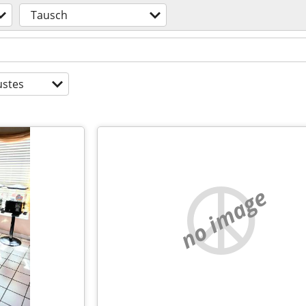
Tausch
stes
no image