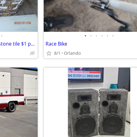
•
•
•
•
•
•
•
150 square feet 12x12 natural stone tile $1 per sq ft
Race Bike
8/1
Orlando