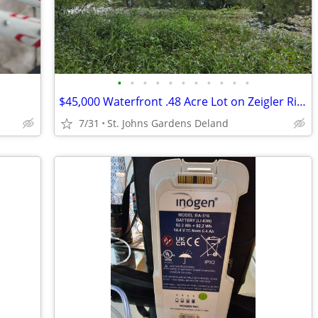
•
•
•
•
•
•
•
•
•
•
•
$45,000 Waterfront .48 Acre Lot on Zeigler River part of the St. Johns
7/31
St. Johns Gardens Deland