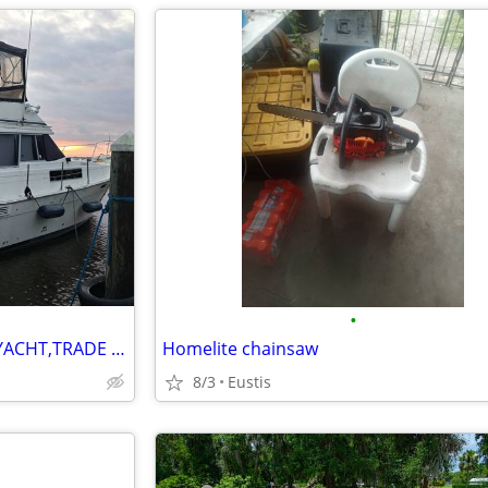
•
TWIN DIESEL LUXURY CLASSIC YACHT,TRADE FOR ???
Homelite chainsaw
8/3
Eustis