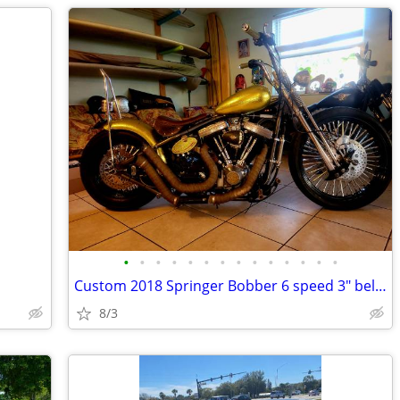
•
•
•
•
•
•
•
•
•
•
•
•
•
•
Custom 2018 Springer Bobber 6 speed 3" belt to chain
8/3