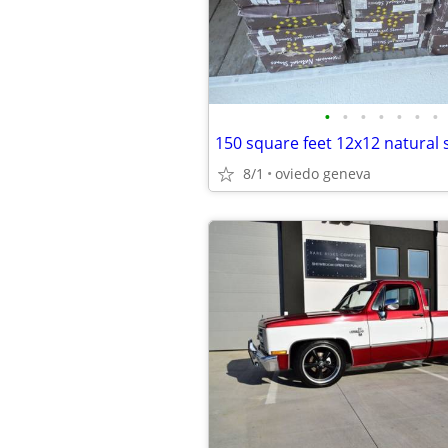
•
•
•
•
•
•
•
8/1
oviedo geneva