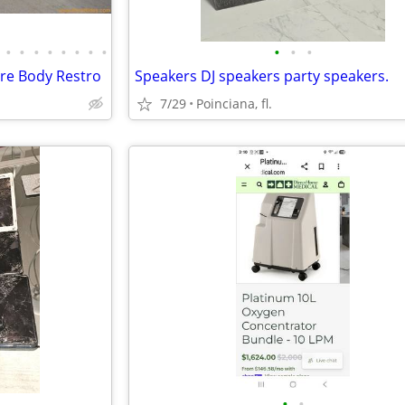
•
•
•
•
•
•
•
•
•
•
•
re Body Restro
Speakers DJ speakers party speakers.
7/29
Poinciana, fl.
•
•