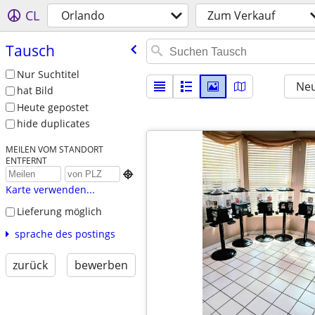
CL
Orlando
Zum Verkauf
Tausch
Nur Suchtitel
Neu
hat Bild
Heute gepostet
hide duplicates
MEILEN VOM STANDORT
ENTFERNT

Karte verwenden...
Lieferung möglich
sprache des postings
zurück
bewerben