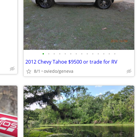
•
•
•
•
•
•
•
•
•
•
•
•
•
•
2012 Chevy Tahoe $9500 or trade for RV
8/1
oviedo/geneva