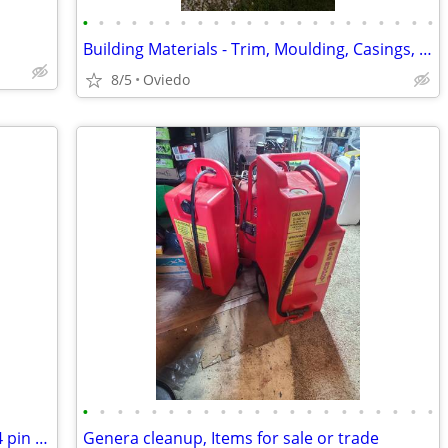
•
•
•
•
•
•
•
•
•
•
•
•
•
•
•
•
•
•
•
•
•
•
Building Materials - Trim, Moulding, Casings, Doors
8/5
Oviedo
•
•
•
•
•
•
•
•
•
•
•
•
•
•
•
•
•
•
•
•
•
Trailer tester Mutt box, tests 7 pin and 4 pin trailers and others...
Genera cleanup, Items for sale or trade