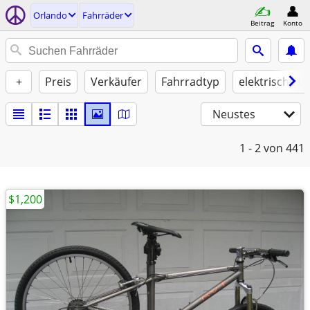
Orlando
Fahrräder
Beitrag
Konto
+
Preis
Verkäufer
Fahrradtyp
elektrische U
Neustes
1 - 2
von 441
$1,200