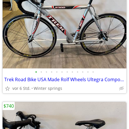
•
•
•
•
•
•
•
•
•
•
•
•
Trek Road Bike USA Made Rolf Wheels Ultegra Components
vor 6 Std.
Winter springs
$740