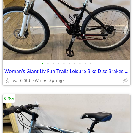
•
•
•
•
•
•
•
•
•
•
Woman’s Giant Liv Fun Trails Leisure Bike Disc Brakes Tuned Ready/Ride
vor 6 Std.
Winter Springs
$265