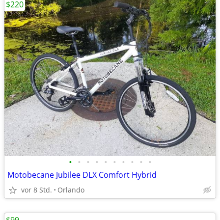
$220
•
•
•
•
•
•
•
•
•
•
Motobecane Jubilee DLX Comfort Hybrid
vor 8 Std.
Orlando