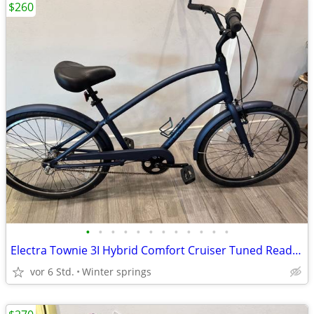
$260
•
•
•
•
•
•
•
•
•
•
•
•
Electra Townie 3I Hybrid Comfort Cruiser Tuned Ready/Ride trails
vor 6 Std.
Winter springs