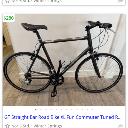
vor 6 Std.
Winter springs
$280
•
•
•
•
•
•
•
•
•
•
•
•
GT Straight Bar Road Bike XL Fun Commuter Tuned Ready/Ride
vor 6 Std.
Winter Springs