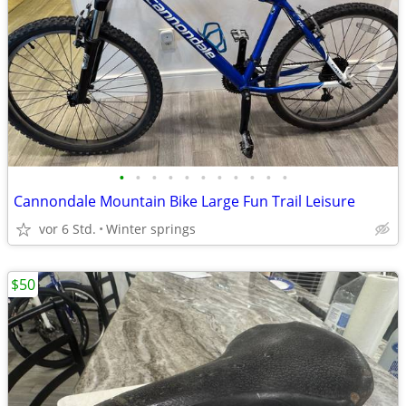
•
•
•
•
•
•
•
•
•
•
•
Cannondale Mountain Bike Large Fun Trail Leisure
vor 6 Std.
Winter springs
$50