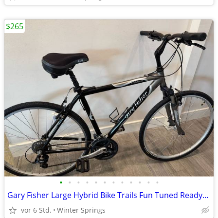
$265
•
•
•
•
•
•
•
•
•
•
•
•
Gary Fisher Large Hybrid Bike Trails Fun Tuned Ready/Ride
vor 6 Std.
Winter Springs