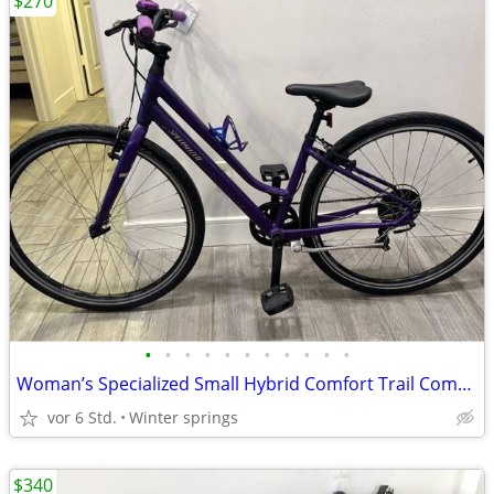
$270
•
•
•
•
•
•
•
•
•
•
•
Woman’s Specialized Small Hybrid Comfort Trail Commuter Bike Tuned Rea
vor 6 Std.
Winter springs
$340