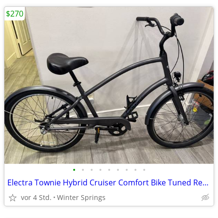
$270
•
•
•
•
•
•
•
•
•
Electra Townie Hybrid Cruiser Comfort Bike Tuned Ready/Ride
vor 4 Std.
Winter Springs