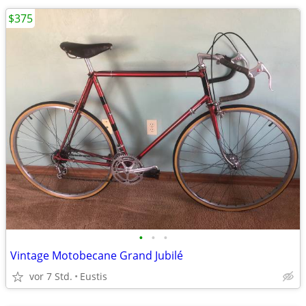
$375
•
•
•
Vintage Motobecane Grand Jubilé
vor 7 Std.
Eustis