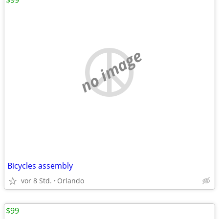
$99
no image
Bicycles assembly
vor 8 Std.
Orlando
$99