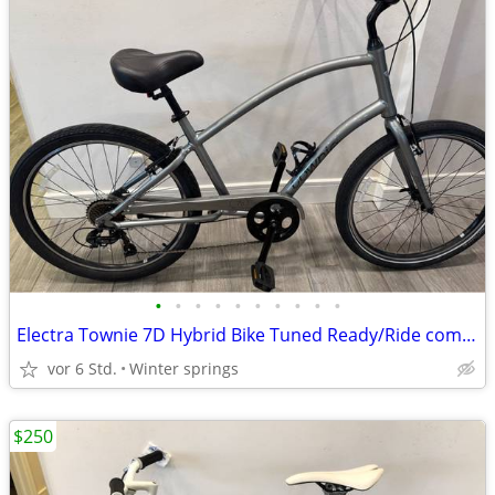
•
•
•
•
•
•
•
•
•
•
Electra Townie 7D Hybrid Bike Tuned Ready/Ride comfort cruiser
vor 6 Std.
Winter springs
$250