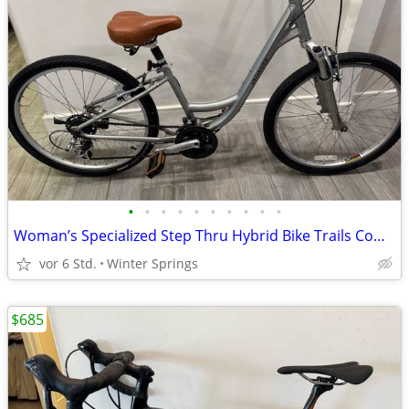
•
•
•
•
•
•
•
•
•
•
Woman’s Specialized Step Thru Hybrid Bike Trails Commuter Fun Tuned Re
vor 6 Std.
Winter Springs
$685