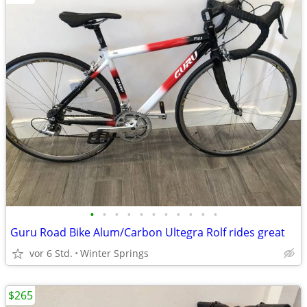
•
•
•
•
•
•
•
•
•
•
•
Guru Road Bike Alum/Carbon Ultegra Rolf rides great
vor 6 Std.
Winter Springs
$265