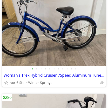
•
•
•
•
•
•
•
•
•
•
•
Woman’s Trek Hybrid Cruiser 7Speed Aluminum Tuned Ready/Ride
vor 6 Std.
Winter Springs
$280