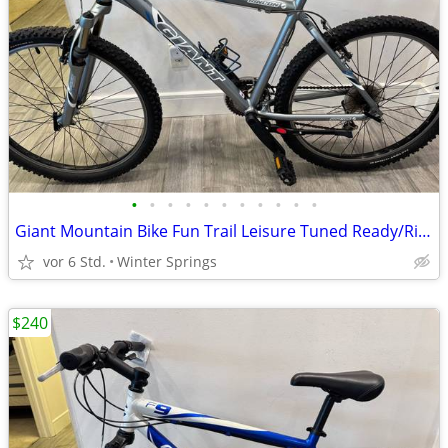
•
•
•
•
•
•
•
•
•
•
•
Giant Mountain Bike Fun Trail Leisure Tuned Ready/Ride
vor 6 Std.
Winter Springs
$240