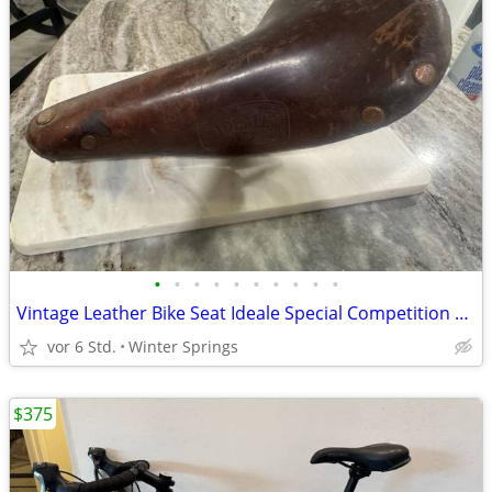
•
•
•
•
•
•
•
•
•
•
Vintage Leather Bike Seat Ideale Special Competition 90 Saddle
vor 6 Std.
Winter Springs
$375