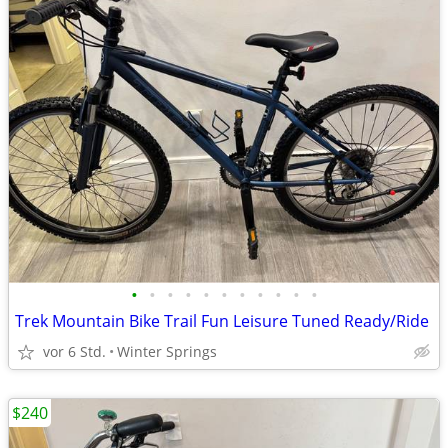
•
•
•
•
•
•
•
•
•
•
•
Trek Mountain Bike Trail Fun Leisure Tuned Ready/Ride
vor 6 Std.
Winter Springs
$240