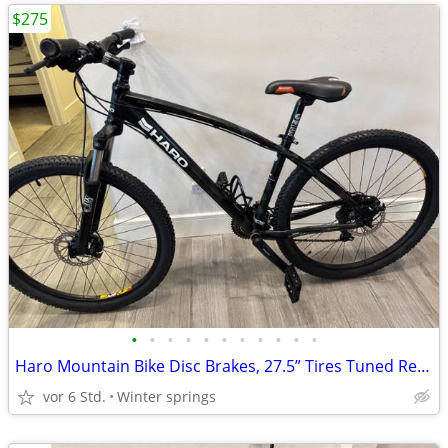
$275
•
•
•
•
•
•
•
•
•
•
•
Haro Mountain Bike Disc Brakes, 27.5” Tires Tuned Ready/Ride
vor 6 Std.
Winter springs