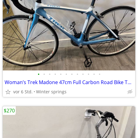
•
•
•
•
•
•
•
•
•
•
•
•
Woman’s Trek Madone 47cm Full Carbon Road Bike Tuned Ready/Ride
vor 6 Std.
Winter springs
$270