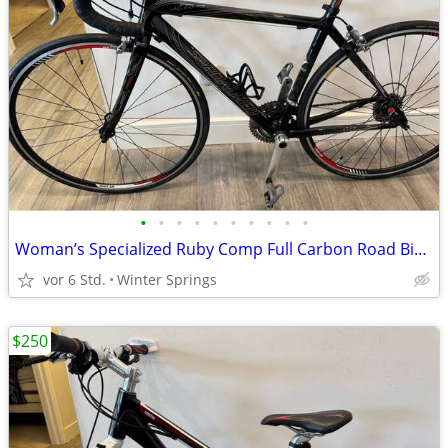
•
•
•
•
•
•
•
•
•
•
Woman’s Specialized Ruby Comp Full Carbon Road Bike Tuned Ready/Ride
vor 6 Std.
Winter Springs
$250