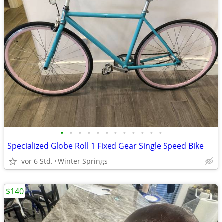
•
•
•
•
•
•
•
•
•
•
•
•
Specialized Globe Roll 1 Fixed Gear Single Speed Bike
vor 6 Std.
Winter Springs
$140