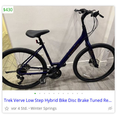
$430
•
•
•
•
•
•
•
•
•
•
•
Trek Verve Low Step Hybrid Bike Disc Brake Tuned Ready/Ride
vor 4 Std.
Winter Springs