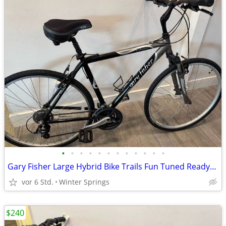
•
•
•
•
•
•
•
•
•
•
•
•
Gary Fisher Large Hybrid Bike Trails Fun Tuned Ready/Ride
vor 6 Std.
Winter Springs
$240