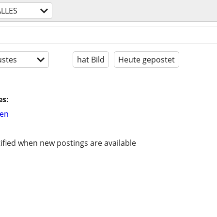
ALLES
stes
hat Bild
Heute gepostet
es:
hen
ified when new postings are available