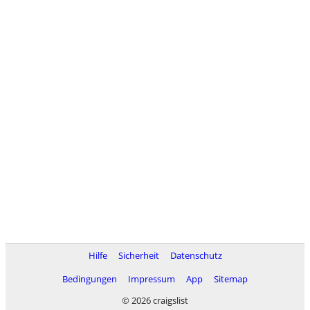
Hilfe
Sicherheit
Datenschutz
Bedingungen
Impressum
App
Sitemap
© 2026 craigslist