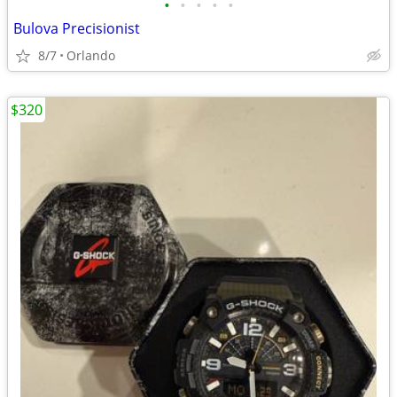
•
•
•
•
•
Bulova Precisionist
8/7
Orlando
$320