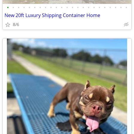
•
•
•
•
•
•
•
•
•
•
•
•
•
•
•
•
•
•
•
•
•
•
•
New 20ft Luxury Shipping Container Home
8/6