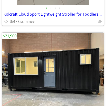
•
•
•
•
Kolcraft Cloud Sport Lightweight Stroller for Toddlers, Unisex Gray
8/6
kissimmee
$21,900