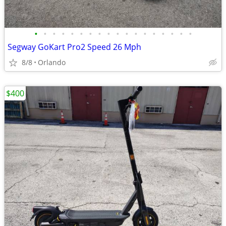
•
•
•
•
•
•
•
•
•
•
•
•
•
•
•
•
•
•
Segway GoKart Pro2 Speed 26 Mph
8/8
Orlando
$400