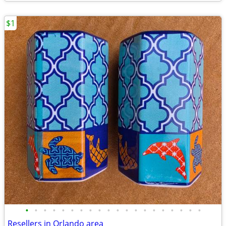
$1
•
•
•
•
•
•
•
•
•
•
•
•
•
•
•
•
•
•
•
•
Resellers in Orlando area