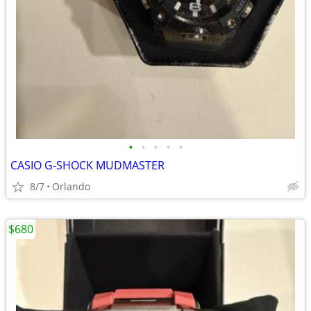
•
•
•
•
•
CASIO G-SHOCK MUDMASTER
8/7
Orlando
$680