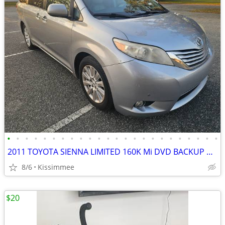
•
•
•
•
•
•
•
•
•
•
•
•
•
•
•
•
•
•
•
•
•
•
•
•
2011 TOYOTA SIENNA LIMITED 160K Mi DVD BACKUP CAM NAVI LEATHER 3er RD
8/6
Kissimmee
$20