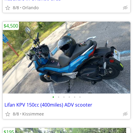
8/8
Orlando
$4,500
•
•
•
•
•
•
Lifan KPV 150cc (400miles) ADV scooter
8/8
Kissimmee
$195