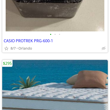
•
•
•
CASIO PROTREK PRG-600-1
8/7
Orlando
$295