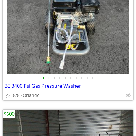
•
•
•
•
•
•
•
•
•
•
BE 3400 Psi Gas Pressure Washer
8/8
Orlando
$600