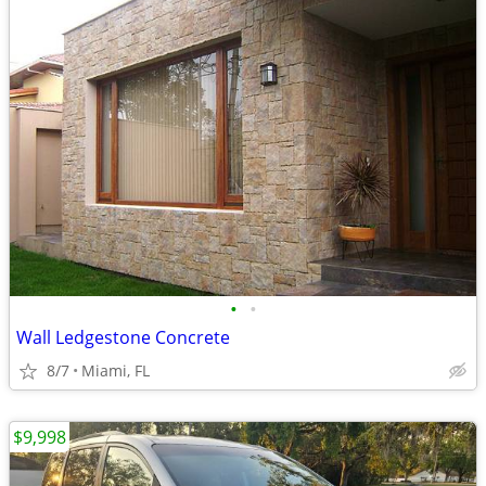
•
•
Wall Ledgestone Concrete
8/7
Miami, FL
$9,998