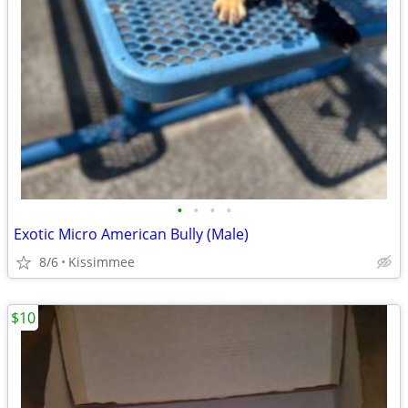
•
•
•
•
Exotic Micro American Bully (Male)
8/6
Kissimmee
$10