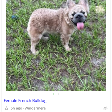
•
•
Female French Bulldog
5h ago
Windermere