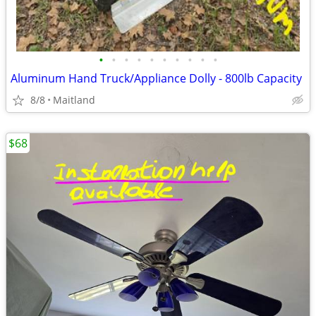
•
•
•
•
•
•
•
•
•
•
​Aluminum Hand Truck/Appliance Dolly - 800lb Capacity
8/8
Maitland
$68