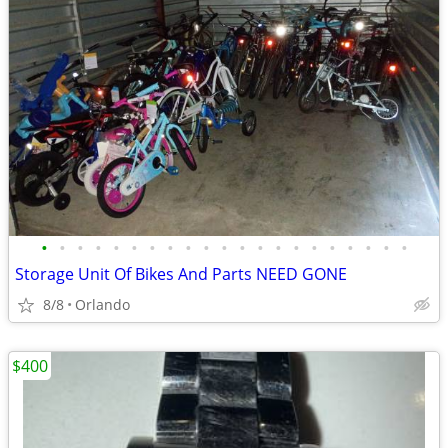
•
•
•
•
•
•
•
•
•
•
•
•
•
•
•
•
•
•
•
•
•
Storage Unit Of Bikes And Parts NEED GONE
8/8
Orlando
$400