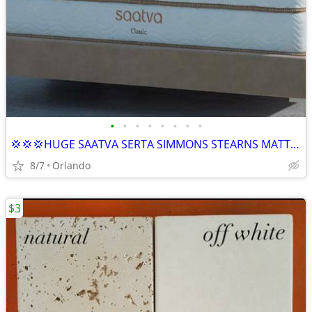
•
•
•
•
•
•
•
•
💢💢💢HUGE SAATVA SERTA SIMMONS STEARNS MATTRESS SET BLOWOUT SALE 💢💢
8/7
Orlando
$3