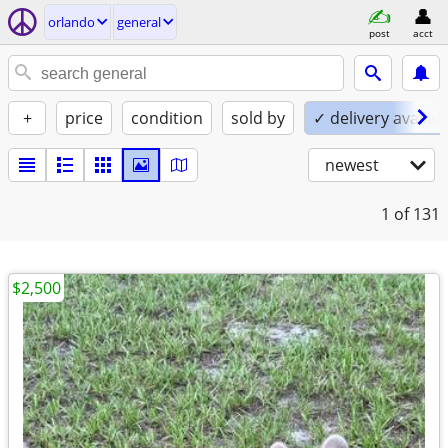
orlando
general
post
acct
+
price
condition
sold by
✓ delivery availab
newest
1
of 131
$2,500