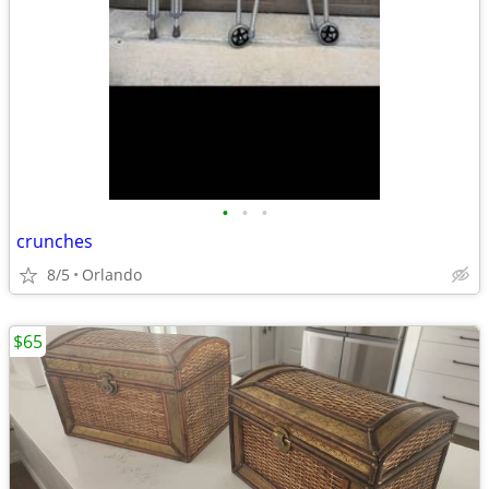
•
•
•
crunches
8/5
Orlando
$65