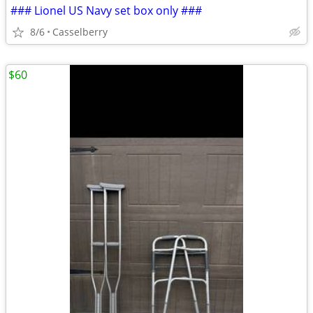
### Lionel US Navy set box only ###
8/6
Casselberry
$60