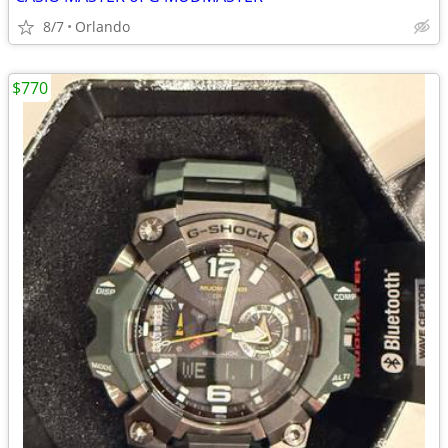
8/7
Orlando
$770