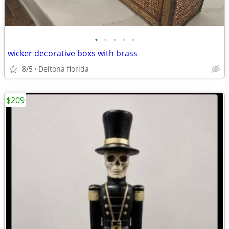
•
•
•
•
•
wicker decorative boxs with brass
8/5
Deltona florida
$209