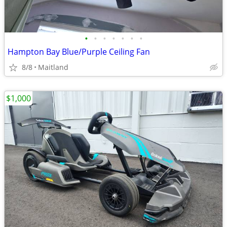
•
•
•
•
•
•
•
Hampton Bay Blue/Purple Ceiling Fan
8/8
Maitland
$1,000