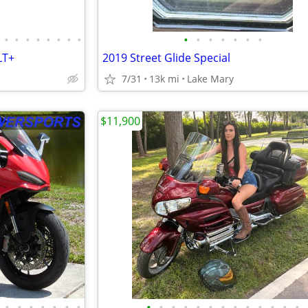
•
•
•
•
•
•
•
•
•
•
•
•
•
•
•
LT+
2019 Street Glide Special
7/31
13k mi
Lake Mary
$11,900
•
•
•
•
•
•
•
•
•
•
•
•
•
•
•
•
•
•
•
•