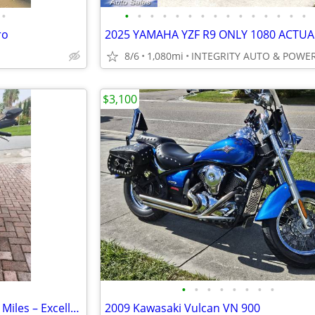
•
•
•
•
•
•
•
•
•
•
•
•
•
•
•
•
ro
8/6
1,080mi
$3,100
•
•
•
•
•
•
•
•
2022 CFMOTO 650MT – Only 9K Miles – Excellent Condition – Clean Title
2009 Kawasaki Vulcan VN 900