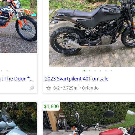
•
•
•
•
•
•
•
•
250cc DIRT BIKE 2025 $2,595 Out The Door *BRAND NEW*
2023 Svartpilent 401 on sale
8/2
3,725mi
Orlando
$1,600