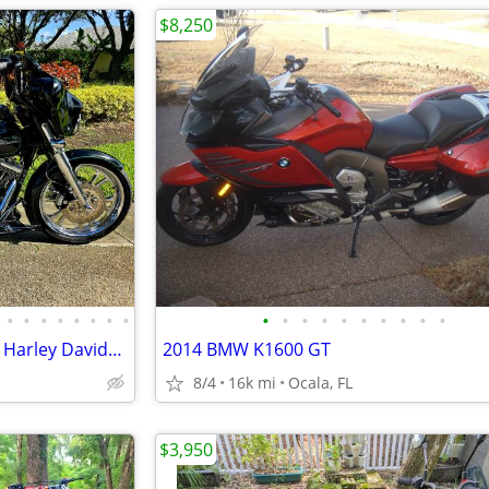
$8,250
•
•
•
•
•
•
•
•
•
•
•
•
•
•
•
•
•
•
Watch Video! Gorgous Custom Harley Davidson Street Glide
2014 BMW K1600 GT
8/4
16k mi
Ocala, FL
$3,950