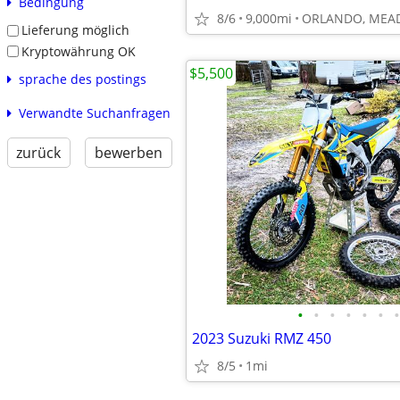
Bedingung
8/6
9,000mi
ORLANDO, ME
Lieferung möglich
Kryptowährung OK
$5,500
sprache des postings
Verwandte Suchanfragen
zurück
bewerben
•
•
•
•
•
•
•
2023 Suzuki RMZ 450
8/5
1mi