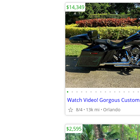
$14,349
•
•
•
•
•
•
•
•
•
•
•
•
•
•
•
•
8/4
13k mi
Orlando
$2,595