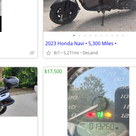
•
•
•
•
•
•
•
•
•
•
2023 Honda Navi • 5,300 Miles •
8/1
5,271mi
DeLand
$17,500