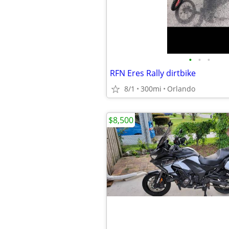
•
•
•
RFN Eres Rally dirtbike
8/1
300mi
Orlando
$8,500