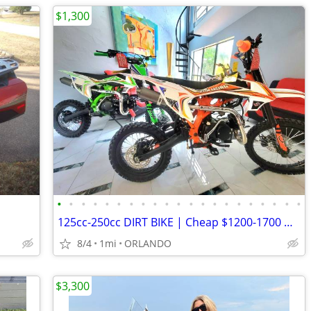
$1,300
•
•
•
•
•
•
•
•
•
•
•
•
•
•
•
•
•
•
•
•
•
125cc-250cc DIRT BIKE | Cheap $1200-1700 Dirt Bikes | Adult & Kid ATV
8/4
1mi
ORLANDO
$3,300