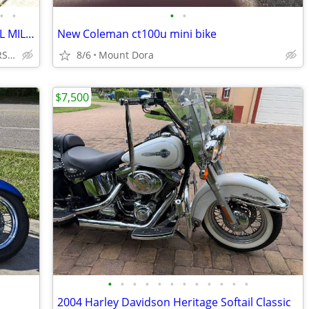
•
•
•
•
2025 YAMAHA YZF R9 ONLY 1080 ACTUAL MILES FLAWLESS BIKE NO BS FEES!!!!
New Coleman ct100u mini bike
INTEGRITY AUTO & POWERSPORTS
8/6
Mount Dora
$7,500
•
•
•
•
•
•
•
•
•
•
•
•
2004 Harley Davidson Heritage Softail Classic