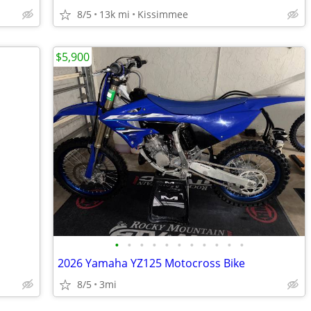
8/5
13k mi
Kissimmee
$5,900
•
•
•
•
•
•
•
•
•
•
•
2026 Yamaha YZ125 Motocross Bike
8/5
3mi