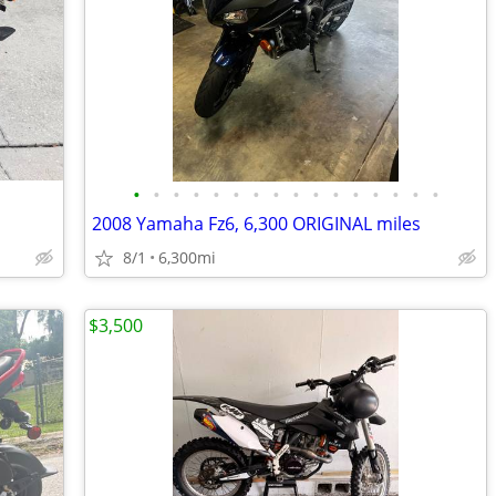
•
•
•
•
•
•
•
•
•
•
•
•
•
•
•
•
2008 Yamaha Fz6, 6,300 ORIGINAL miles
8/1
6,300mi
$3,500