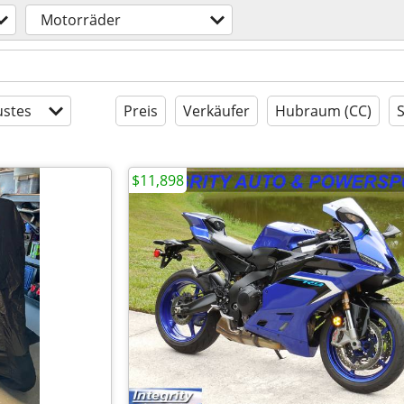
Motorräder
stes
Preis
Verkäufer
Hubraum (CC)
$11,898