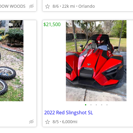
ADOW WOODS
8/6
22k mi
Orlando
$21,500
•
•
•
•
•
2022 Red Slingshot SL
8/5
6,000mi