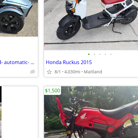
•
•
•
•
•
2021 Can-Am Spyder F3 Limited- automatic- very low miles
Honda Ruckus 2015
8/1
4,030mi
Maitland
$1,500