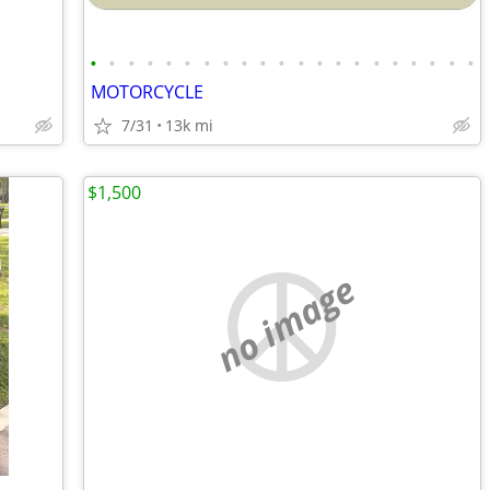
•
•
•
•
•
•
•
•
•
•
•
•
•
•
•
•
•
•
•
•
•
MOTORCYCLE
7/31
13k mi
$1,500
no image