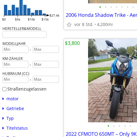
•
•
•
•
•
•
•
2006 Honda Shadow Trike - Ae
$27.4k
$0
$5k
$10k
$15k
vor 8 Std.
4,200mi
HERSTELLER&MODELL
$3,800
MODELLJAHR
-
KM-ZÄHLER
-
HUBRAUM (CC)
-
Straßenzugelassen
motor
Getriebe
Typ
•
•
•
•
•
Titelstatus