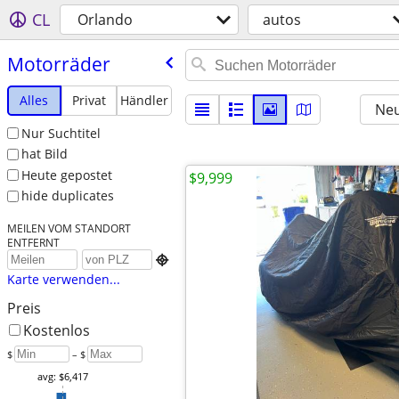
CL
Orlando
autos
Motorräder
Alles
Privat
Händler
Neu
Nur Suchtitel
hat Bild
Heute gepostet
$9,999
hide duplicates
MEILEN VOM STANDORT
ENTFERNT

Karte verwenden...
Preis
Kostenlos
$
– $
avg: $6,417