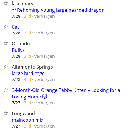
lake mary
**Rehoming young large bearded dragon
verbergen
7/28
Bild
Cat
verbergen
7/28
Bild
Orlando
Bullys
verbergen
7/28
Bild
Altamonte Springs
large bird cage
verbergen
7/28
Bild
3-Month-Old Orange Tabby Kitten – Looking for a
Loving Home 🐱
verbergen
7/27
Bild
Longwood
maincoon mix
verbergen
7/27
Bild