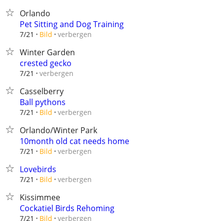
Orlando
Pet Sitting and Dog Training
verbergen
7/21
Bild
Winter Garden
crested gecko
verbergen
7/21
Casselberry
Ball pythons
verbergen
7/21
Bild
Orlando/Winter Park
10month old cat needs home
verbergen
7/21
Bild
Lovebirds
verbergen
7/21
Bild
Kissimmee
Cockatiel Birds Rehoming
verbergen
7/21
Bild