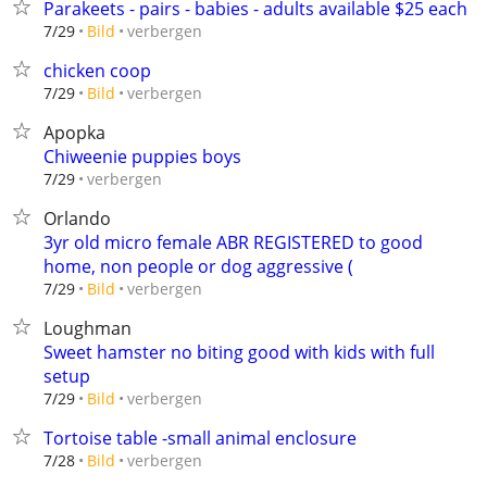
Parakeets - pairs - babies - adults available $25 each
verbergen
7/29
Bild
chicken coop
verbergen
7/29
Bild
Apopka
Chiweenie puppies boys
verbergen
7/29
Orlando
3yr old micro female ABR REGISTERED to good
home, non people or dog aggressive (
verbergen
7/29
Bild
Loughman
Sweet hamster no biting good with kids with full
setup
verbergen
7/29
Bild
Tortoise table -small animal enclosure
verbergen
7/28
Bild