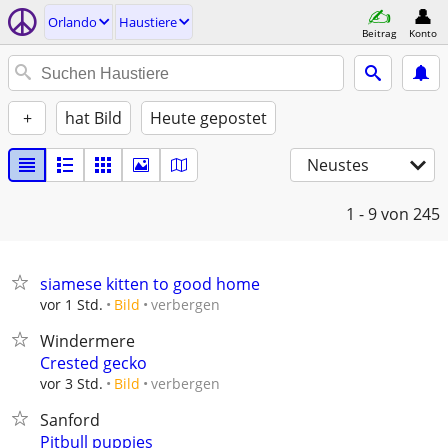
Orlando
Haustiere
Beitrag
Konto
+
hat Bild
Heute gepostet
Neustes
1 - 9
von 245
siamese kitten to good home
verbergen
vor 1 Std.
Bild
Windermere
Crested gecko
verbergen
vor 3 Std.
Bild
Sanford
Pitbull puppies