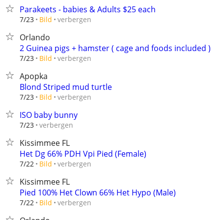
Parakeets - babies & Adults $25 each
verbergen
7/23
Bild
Orlando
2 Guinea pigs + hamster ( cage and foods included )
verbergen
7/23
Bild
Apopka
Blond Striped mud turtle
verbergen
7/23
Bild
ISO baby bunny
verbergen
7/23
Kissimmee FL
Het Dg 66% PDH Vpi Pied (Female)
verbergen
7/22
Bild
Kissimmee FL
Pied 100% Het Clown 66% Het Hypo (Male)
verbergen
7/22
Bild