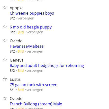
Apopka
Chiweenie puppies boys
verbergen
8/2
6 mo old beagle puppy
verbergen
8/2
Bild
Oviedo
Havanese/Maltese
verbergen
8/2
Bild
Geneva
Baby and adult hedgehogs for rehoming
verbergen
8/2
Bild
Eustis
75 gallon tank with screen
verbergen
8/1
Bild
Oviedo
French Bulldog (cream) Male
verbergen
8/1
Bild