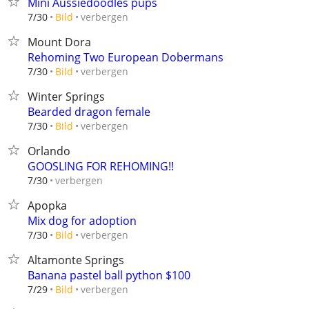
Mini Aussiedoodles pups
verbergen
7/30
Bild
Mount Dora
Rehoming Two European Dobermans
verbergen
7/30
Bild
Winter Springs
Bearded dragon female
verbergen
7/30
Bild
Orlando
GOOSLING FOR REHOMING!!
verbergen
7/30
Apopka
Mix dog for adoption
verbergen
7/30
Bild
Altamonte Springs
Banana pastel ball python $100
verbergen
7/29
Bild