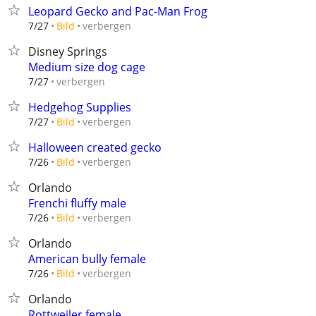
Leopard Gecko and Pac-Man Frog
verbergen
7/27
Bild
Disney Springs
Medium size dog cage
verbergen
7/27
Hedgehog Supplies
verbergen
7/27
Bild
Halloween created gecko
verbergen
7/26
Bild
Orlando
Frenchi fluffy male
verbergen
7/26
Bild
Orlando
American bully female
verbergen
7/26
Bild
Orlando
Rottweiler female