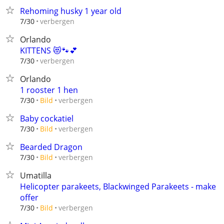
Rehoming husky 1 year old
verbergen
7/30
Orlando
KITTENS 😻🐾💕
verbergen
7/30
Orlando
1 rooster 1 hen
verbergen
7/30
Bild
Baby cockatiel
verbergen
7/30
Bild
Bearded Dragon
verbergen
7/30
Bild
Umatilla
Helicopter parakeets, Blackwinged Parakeets - make
offer
verbergen
7/30
Bild