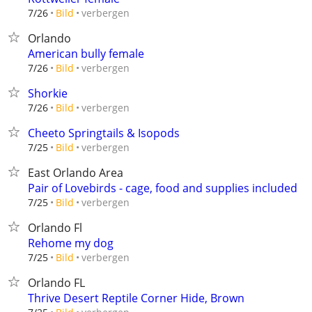
verbergen
7/26
Bild
Orlando
American bully female
verbergen
7/26
Bild
Shorkie
verbergen
7/26
Bild
Cheeto Springtails & Isopods
verbergen
7/25
Bild
East Orlando Area
Pair of Lovebirds - cage, food and supplies included
verbergen
7/25
Bild
Orlando Fl
Rehome my dog
verbergen
7/25
Bild
Orlando FL
Thrive Desert Reptile Corner Hide, Brown