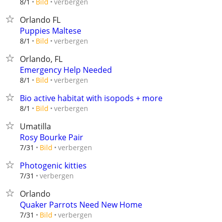
verbergen
8/1
Bild
Orlando FL
Puppies Maltese
verbergen
8/1
Bild
Orlando, FL
Emergency Help Needed
verbergen
8/1
Bild
Bio active habitat with isopods + more
verbergen
8/1
Bild
Umatilla
Rosy Bourke Pair
verbergen
7/31
Bild
Photogenic kitties
verbergen
7/31
Orlando
Quaker Parrots Need New Home
verbergen
7/31
Bild