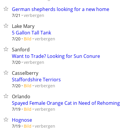
German shepherds looking for a new home
verbergen
7/21
Lake Mary
5 Gallon Tall Tank
verbergen
7/20
Bild
Sanford
Want to Trade? Looking for Sun Conure
verbergen
7/20
Casselberry
Staffordshire Terriors
verbergen
7/20
Bild
Orlando
Spayed Female Orange Cat in Need of Rehoming
verbergen
7/19
Bild
Hognose
verbergen
7/19
Bild