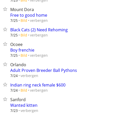
verbergen
7/25
Bild
Mount Dora
Free to good home
verbergen
7/25
Bild
Black Cats (2) Need Rehoming
verbergen
7/25
Bild
Ocoee
Boy frenchie
verbergen
7/25
Bild
Orlando
Adult Proven Breeder Ball Pythons
verbergen
7/24
Indian ring neck female $600
verbergen
7/24
Bild
Sanford
Wanted kitten
verbergen
7/23