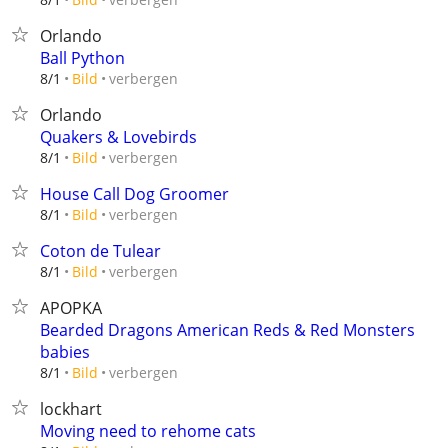
Orlando
Ball Python
verbergen
8/1
Bild
Orlando
Quakers & Lovebirds
verbergen
8/1
Bild
House Call Dog Groomer
verbergen
8/1
Bild
Coton de Tulear
verbergen
8/1
Bild
APOPKA
Bearded Dragons American Reds & Red Monsters
babies
verbergen
8/1
Bild
lockhart
Moving need to rehome cats