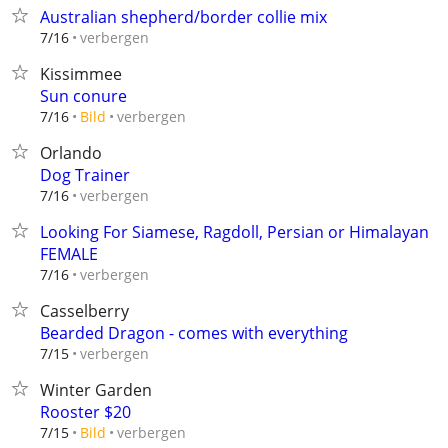
Australian shepherd/border collie mix
verbergen
7/16
Kissimmee
Sun conure
verbergen
7/16
Bild
Orlando
Dog Trainer
verbergen
7/16
Looking For Siamese, Ragdoll, Persian or Himalayan
FEMALE
verbergen
7/16
Casselberry
Bearded Dragon - comes with everything
verbergen
7/15
Winter Garden
Rooster $20
verbergen
7/15
Bild