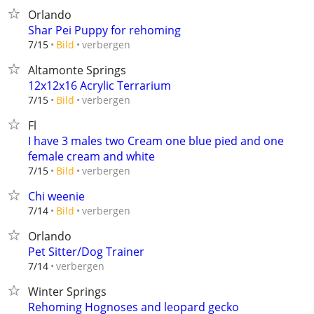
Orlando
Shar Pei Puppy for rehoming
verbergen
7/15
Bild
Altamonte Springs
12x12x16 Acrylic Terrarium
verbergen
7/15
Bild
Fl
I have 3 males two Cream one blue pied and one
female cream and white
verbergen
7/15
Bild
Chi weenie
verbergen
7/14
Bild
Orlando
Pet Sitter/Dog Trainer
verbergen
7/14
Winter Springs
Rehoming Hognoses and leopard gecko