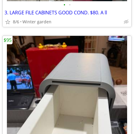
•
•
3. LARGE FILE CABINETS GOOD COND. $80. A ll
8/6
Winter garden
$95