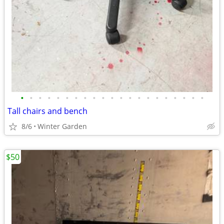
•
•
•
•
•
•
•
•
•
•
•
•
•
•
•
•
•
•
•
•
•
Tall chairs and bench
8/6
Winter Garden
$50