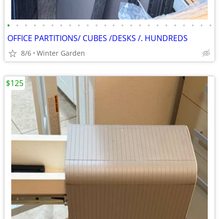
•
•
•
•
•
•
•
•
•
•
•
•
•
•
•
•
•
•
•
•
•
•
•
•
OFFICE PARTITIONS/ CUBES /DESKS /. HUNDREDS
8/6
Winter Garden
$125