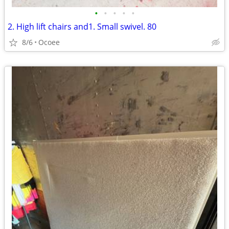
•
•
•
•
•
2. High lift chairs and1. Small swivel. 80
8/6
Ocoee