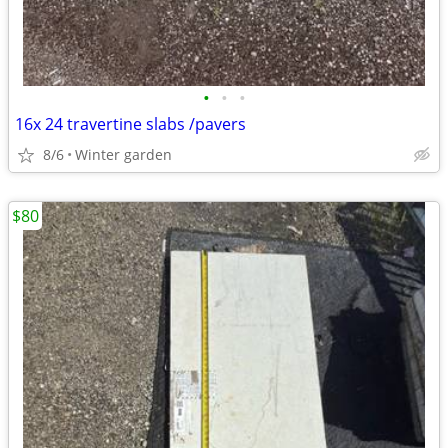
•
•
•
16x 24 travertine slabs /pavers
8/6
Winter garden
$80