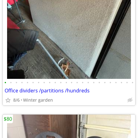
•
•
•
•
•
•
•
•
•
•
•
•
•
•
•
•
•
•
•
•
•
•
•
•
Office dividers /partitions /hundreds
8/6
Winter garden
$80