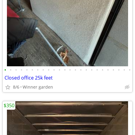
•
•
•
•
•
•
•
•
•
•
•
•
•
•
•
•
•
•
•
•
•
•
•
•
Closed office 25k feet
8/6
Winner garden
$350