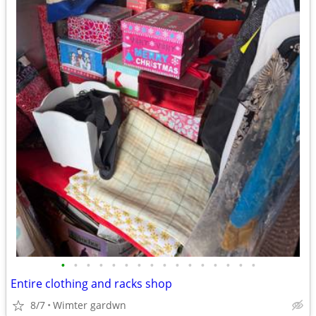
•
•
•
•
•
•
•
•
•
•
•
•
•
•
•
•
Entire clothing and racks shop
8/7
Wimter gardwn