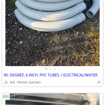
•
•
•
•
90. DEGREE. 6 INCH. PVC TUBES. / ELECTRICAL/WATER
8/6
Winter Garden
$50