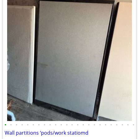
•
•
•
•
•
•
•
•
•
•
•
•
•
•
•
•
•
•
•
•
•
•
•
•
Wall partitions ‘pods/work statiomd