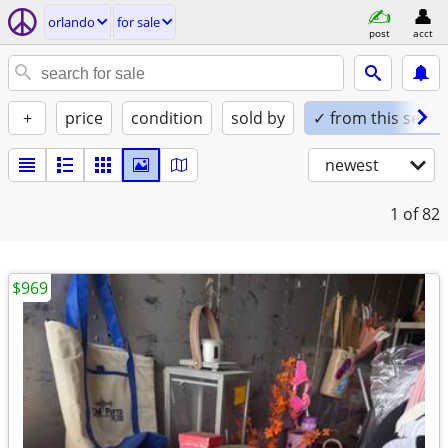
orlando
for sale
post
acct
+
price
condition
sold by
✓ from this seller
newest
1
of 82
$969