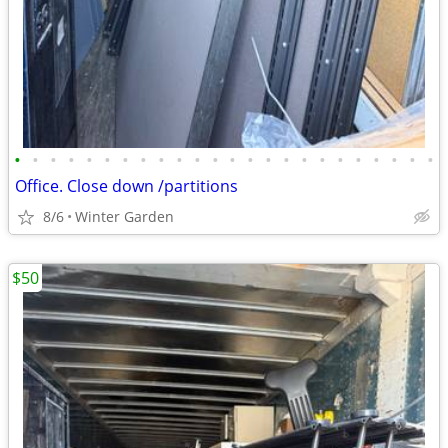
•
•
•
•
•
•
•
•
•
•
•
•
•
•
•
•
•
•
•
•
•
•
•
•
Office. Close down /partitions
8/6
Winter Garden
$50