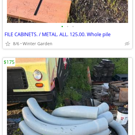
•
•
•
FILE CABINETS. / METAL. ALL. 125.00. Whole pile
8/6
Winter Garden
$175