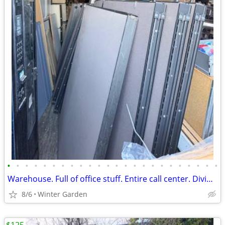
•
•
•
•
•
•
•
•
•
•
•
•
•
•
•
•
•
•
•
•
•
•
•
•
Warehouse. Full of office stuff. Entire call center. Dividers galore
8/6
Winter Garden