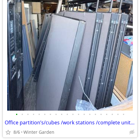
•
•
•
•
•
•
•
•
•
•
•
•
•
•
•
•
•
•
•
•
Office partition’s/cubes /work stations /complete units. /all sizes
8/6
Winter Garden