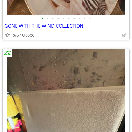
•
•
•
•
•
•
•
•
•
•
GONE WITH THE WIND COLLECTION
8/6
Ocoee
$50