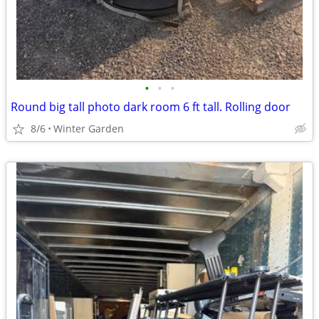
•
•
•
Round big tall photo dark room 6 ft tall. Rolling door
8/6
Winter Garden