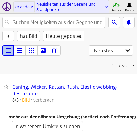
Neuigkeiten aus der Gegene und
Orlando
Standpunkte
Beitrag
Konto
+
hat Bild
Heute gepostet
Neustes
1 - 7
von 7
Caning, Wicker, Rattan, Rush, Elastic webbing-
Restoration
verbergen
8/5
Bild
mehr aus der näheren Umgebung (sortiert nach Entfernung)
in weiterem Umkreis suchen