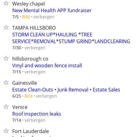
Wesley chapel
New Mental Health APP fundraiser
verbergen
7/5
Bild
TAMPA HILLSBORO
STORM CLEAN UP*HAULING *TREE
SERVICE*REMOVAL*STUMP GRIND*LANDCLEARING
verbergen
7/30
hillsborough co
Vinyl and wooden fence install
verbergen
7/15
Gainesville
Estate Clean-Outs • Junk Removal • Estate Sales
verbergen
6/25
Bild
Venice
Roof inspection leaks
verbergen
7/14
Fort Lauderdale